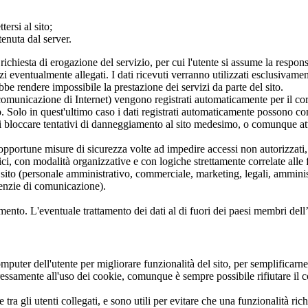
ersi al sito;
tenuta dal server.
 richiesta di erogazione del servizio, per cui l'utente si assume la res
zi eventualmente allegati. I dati ricevuti verranno utilizzati esclusivame
ebbe rendere impossibile la prestazione dei servizi da parte del sito.
i comunicazione di Internet) vengono registrati automaticamente per il corr
. Solo in quest'ultimo caso i dati registrati automaticamente possono co
 di bloccare tentativi di danneggiamento al sito medesimo, o comunque atti
o le opportune misure di sicurezza volte ad impedire accessi non autorizzati
i, con modalità organizzative e con logiche strettamente correlate alle fin
l sito (personale amministrativo, commerciale, marketing, legali, amminist
agenzie di comunicazione).
attamento. L'eventuale trattamento dei dati al di fuori dei paesi membri d
computer dell'utente per migliorare funzionalità del sito, per semplific
spressamente all'uso dei cookie, comunque è sempre possibile rifiutare il
ra gli utenti collegati, e sono utili per evitare che una funzionalità rich