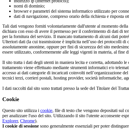
indirizzo ip (internet protocol);
nomi di dominio;
browser e parametri del sistema informatico utilizzato per connett
dati di navigazione, compreso orario della richiesta e risposta ot
Tali dati vengono forniti volontariamente dall'utente al momento della
dichiara con esso di avere il permesso per il conferimento di dati di ter
per la fornitura del servizio. Il mancato trattamento di alcuni dati potr
Ulteriori dati (la cui trasmissione è implicita nell’uso dei protocolli d
assolutamente anonime, oppure per fini di sicurezza del sito medesimo
essere utilizzato, conformemente alle leggi vigenti in materia, al fine
Il sito tratta i dati degli utenti in maniera lecita e corretta, adottand
trattamento viene effettuato mediante strumenti informatici e/o telematic
accesso ai dati categorie di incaricati coinvolti nell’organizzazione de
tecnici terzi, corrieri postali, hosting provider, società informatiche, 
I dati raccolti dal sito sono trattati presso la sede del Titolare del Tr
Cookie
Questo sito utilizza i
cookie
, file di testo che vengono depositati sul 
per analizzare l'uso del sito. Utilizzando il sito l'utente acconsente e
Explorer
,
Chrome
).
I cookie di sessione
sono generalmente essenziali per poter distinguere t