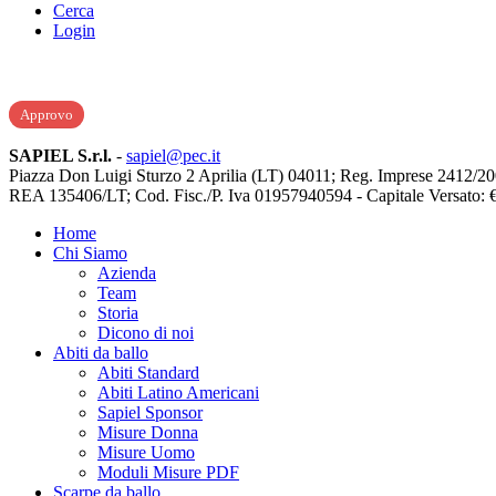
Cerca
Login
I cookie ci aiutano a migliorare i nostri servizi. Navigando questo sito,
Approvo
SAPIEL S.r.l.
-
sapiel@pec.it
Piazza Don Luigi Sturzo 2 Aprilia (LT) 04011; Reg. Imprese 2412/2
REA 135406/LT; Cod. Fisc./P. Iva 01957940594 - Capitale Versato: 
Home
Chi Siamo
Azienda
Team
Storia
Dicono di noi
Abiti da ballo
Abiti Standard
Abiti Latino Americani
Sapiel Sponsor
Misure Donna
Misure Uomo
Moduli Misure PDF
Scarpe da ballo