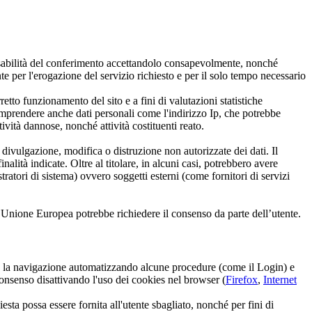
ponsabilità del conferimento accettandolo consapevolmente, nonché
nte per l'erogazione del servizio richiesto e per il solo tempo necessario
etto funzionamento del sito e a fini di valutazioni statistiche
mprendere anche dati personali come l'indirizzo Ip, che potrebbe
vità dannose, nonché attività costituenti reato.
, divulgazione, modifica o distruzione non autorizzate dei dati. Il
alità indicate. Oltre al titolare, in alcuni casi, potrebbero avere
ratori di sistema) ovvero soggetti esterni (come fornitori di servizi
ell’Unione Europea potrebbe richiedere il consenso da parte dell’utente.
arne la navigazione automatizzando alcune procedure (come il Login) e
 consenso disattivando l'uso dei cookies nel browser (
Firefox
,
Internet
iesta possa essere fornita all'utente sbagliato, nonché per fini di