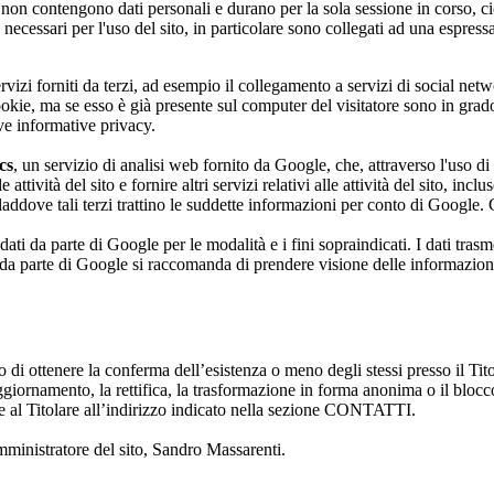
e non contengono dati personali e durano per la sola sessione in corso, c
e necessari per l'uso del sito, in particolare sono collegati ad una espress
rvizi forniti da terzi, ad esempio il collegamento a servizi di social netw
kie, ma se esso è già presente sul computer del visitatore sono in grado
tive informative privacy.
cs
, un servizio di analisi web fornito da Google, che, attraverso l'uso di
attività del sito e fornire altri servizi relativi alle attività del sito, in
 laddove tali terzi trattino le suddette informazioni per conto di Google
dati da parte di Google per le modalità e i fini sopraindicati. I dati tra
to da parte di Google si raccomanda di prendere visione delle informazioni
o di ottenere la conferma dell’esistenza o meno degli stessi presso il Tit
ggiornamento, la rettifica, la trasformazione in forma anonima o il blocco
lte al Titolare all’indirizzo indicato nella sezione CONTATTI.
amministratore del sito, Sandro Massarenti.