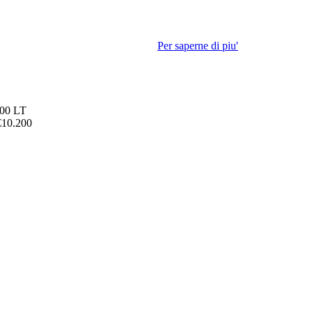
 accetti il nostro utilizzo dei cookie.
Per saperne di piu'
000 LT
€10.200