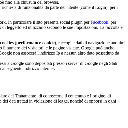
ioè fino alla chiusura del browser.
a richiesta di funzionalità da parte dell'utente (come il Login), per i
ork. In particolare il sito presenta social plugin per
Facebook
, per
 di leggerlo ed utilizzarlo secondo le sue impostazioni. La raccolta e
 cookies (
performance cookie
), raccoglie dati di navigazione anonimi
cluso il numero dei visitatori, e le pagine visitate. Google può anche
. Google non assocerà l'indirizzo Ip a nessun altro dato posseduto da
smessi a Google sono depositati presso i server di Google negli Stati
 al seguente indirizzo internet:
olare del Trattamento, di conoscerne il contenuto e l’origine, di
 dei dati trattati in violazione di legge, nonché di opporsi in ogni