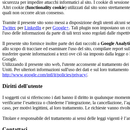
sicurezza per impedire attacchi informatici al sito. I cookie di session
Altri cookie (
functionality cookie
) utilizzati dal sito sono strettament
quali non occorre alcun consenso.
Tramite il presente sito sono messi a disposizione degli utenti alcuni se
Twitter
, per
LinkedIn
e per
Google+
. Tali plugin non impostano un coo
l'uso delle informazioni da parte di tali terzi sono regolati dalle rispet
Il presente sito fornisce inoltre parte dei dati raccolti a
Google Analyti
allo scopo di tracciare ed esaminare l'uso del sito, compilare report sulle 
trasferire queste informazioni a terzi ove ciò sia imposto dalla legge o
Google.
Utilizzando il presente sito web, l'utente acconsente al trattamento dei 
Uniti. Per ulteriori informazioni sull'uso dei dati e sul loro trattamen
http://www.google.com/intl/it/policies/privacy/
.
Diritti dell'utente
I soggetti cui si riferiscono i dati hanno il diritto in qualunque moment
verificarne l’esattezza o chiederne l’integrazione, la cancellazione, l’a
caso, per motivi legittimi, al loro trattamento. Le richieste vanno rivo
Titolare e responsabile del trattamento ai sensi delle leggi vigenti è l’
Contattaci