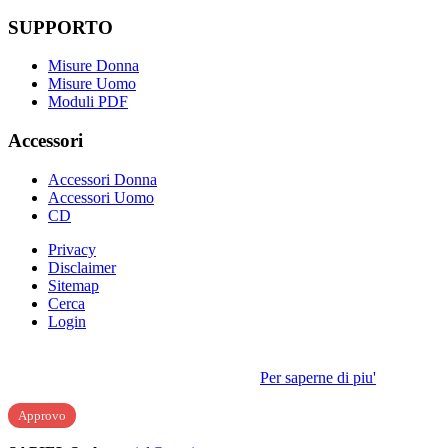
SUPPORTO
Misure Donna
Misure Uomo
Moduli PDF
Accessori
Accessori Donna
Accessori Uomo
CD
Privacy
Disclaimer
Sitemap
Cerca
Login
I cookie ci aiutano a migliorare i nostri servizi. Navigando questo
sito, accetti il nostro utilizzo dei cookie.
Per saperne di piu'
Approvo