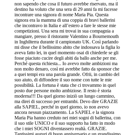
non sapendo che cosa il futuro avrebbe riservato, ma il
destino ha voluto che una sera di 29 anni fa mi facesse
incontrare una signora di nome Maria Pia. Questa
signora era la mamma di una coppia di bravi ballerini
che incontravo in Italia e all’estero a fare le stesse mie
competizioni. Una sera mi trovai in sua compagnia a
mangiare, presso il ristorante Valentino a Bournemouth
in Inghilterra durante il campionato UK. Così parlando
mi disse che il bellissimo abito che indossava la figlia lo
aveva fatto lei, in quel momento osai di chiederle se gli
fosse piaciuto cucire degli abiti da ballo anche per me.
Perché questa richiesta... Io avevo molte ambizioni ma
non molto denaro, così mi avrebbe fatto da sponsor che
a quei tempi era una parola grande. Ofrii, in cambio del
suo aiuto, di diffondere il suo nome con tutte le mie
possibilità. La fortuna è stata che ci trovammo in quel
posto due persone molto ambiziose. Il resto è storia
moderna!!! Da quel giorno iniziò un lungo cammino,
ma direi di successo per entrambi. Devo dire GRAZIE
alla SAPIEL, perché in quel giorno, io non avevo
ancora nessun piazzamento. La SAPIEL e la signora
Maria Pia hanno creduto nei miei sogni di ballerina, con
il suo stile UNICO e il suo supporto ha fatto in modo
che i miei SOGNI diventassero realtà. GRAZIE.
Tantissimi auguri di buon anniversario e un grandissimo