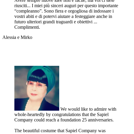
Avere sempre nuove idee non è facile, ma voi ci siete
riusciti... I miei più sinceri auguri per questo importante
“compleanno”. Sono fiera e orgogliosa di indossare i
vostri abiti e di potervi aiutare a festeggiare anche in
futuro ulteriori grandi traguardi e obiettivi ...
Complimenti.
Alessia e Mirko
We would like to admire with
whole-heartedly by congratulations that the Sapiel
Company could reach a foundation 25 anniversaries.
The beautiful costume that Sapiel Company was