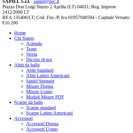
SAPIEL S.r.l.
-
sapiel@pec.it
Piazza Don Luigi Sturzo 2 Aprilia (LT) 04011; Reg. Imprese
2412/2000 LT
REA 135406/LT; Cod. Fisc./P. Iva 01957940594 - Capitale Versato:
€10.200
Home
Chi Siamo
Azienda
Team
Storia
Dicono di noi
Abiti da ballo
Abiti Standard
Abiti Latino Americani
Sapiel Sponsor
Misure Donna
Misure Uomo
Moduli Misure PDF
Scarpe da ballo
Scarpe standard
Scarpe Latino Americani
Accessori
Accessori Donna
Accessori Uomo