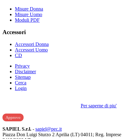
Misure Donna
Misure Uomo
Moduli PDF
Accessori
Accessori Donna
Accessori Uomo
CD
Privacy
Disclaimer
Sitemap
Cerca
Login
I cookie ci aiutano a migliorare i nostri servizi. Navigando questo
sito, accetti il nostro utilizzo dei cookie.
Per saperne di piu'
Approvo
SAPIEL S.r.l.
-
sapiel@pec.it
Piazza Don Luigi Sturzo 2 Aprilia (LT) 04011; Reg. Imprese