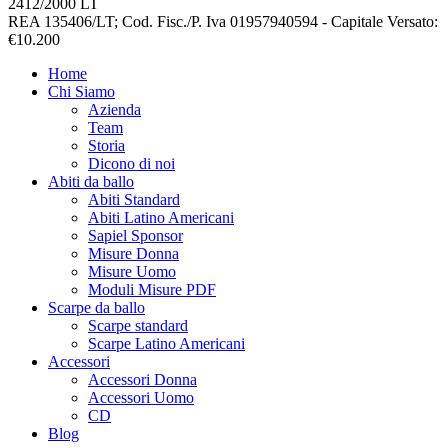
2412/2000 LT
REA 135406/LT; Cod. Fisc./P. Iva 01957940594 - Capitale Versato:
€10.200
Home
Chi Siamo
Azienda
Team
Storia
Dicono di noi
Abiti da ballo
Abiti Standard
Abiti Latino Americani
Sapiel Sponsor
Misure Donna
Misure Uomo
Moduli Misure PDF
Scarpe da ballo
Scarpe standard
Scarpe Latino Americani
Accessori
Accessori Donna
Accessori Uomo
CD
Blog